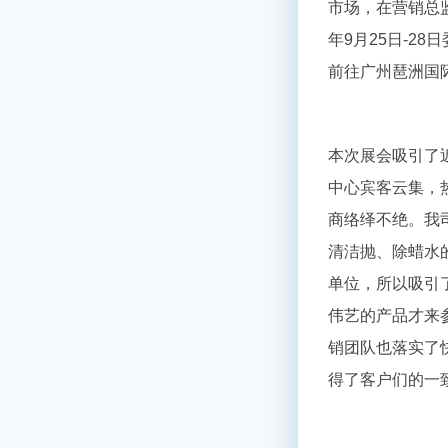
市场，在营销总
年
9
月
25
日
-28
日
前往广州琶洲国
本次展会吸引了
中心宾客云集，
商络绎不绝。我
清洁抛、除蜡水
单位，所以吸引
伟艺的产品才来
销团队也落实了
得了客户们的一