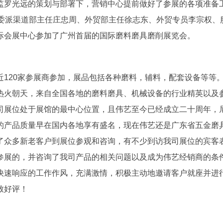
监罗光远的策划与部署下，营销中心提前做好了参展的各项准备
委派渠道部主任庄忠周、外贸部主任徐志东、外贸专员李宗权、
际会展中心参加了广州首届的国际磨料磨具磨削展览会。
近
120
家参展商参加，展品包括各种磨料，辅料，配套设备等等
热火朝天，来自全国各地的磨料磨具、机械设备的行业精英以及
司展位处于展馆的最中心位置，且伟艺至今已经成立二十周年，
的产品质量早在国内各地享有盛名，现在伟艺还是广东省五金磨
了众多新老客户到展位参观和咨询，有不少到访我司展位的宾客
参展的，并咨询了我司产品的相关问题以及成为伟艺经销商的条
快速响应的工作作风，充满激情，积极主动地邀请客户就座并进
致好评！