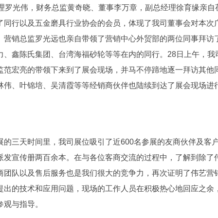
理罗光伟，财务总监黄奇晓、董事李万章，副总经理徐育缘亲自
了同行以及五金磨具行业协会的会员，体现了我司董事会对本次
。营销总监罗光远也亲自带领了营销中心外贸部的两位同事拜访
力、鑫陈氏集团、台湾海福砂轮等等在内的同行。
28
日上午，我
监范宏亮的带领下来到了展会现场，并马不停蹄地逐一拜访其他
林伟、叶锦培、吴清霞等等经销商伙伴也陆续到达了展会现场进
展的三天时间里，我司展位吸引了近
600
名参展的友商伙伴及客
派发宣传册两百余本。在与各位客商交流的过程中，了解到除了
商团队以及售后服务也是我们很大的竞争力，再次证明了伟艺营
提出的技术和应用问题，现场的工作人员在积极热心地回应之余
参观与指导。